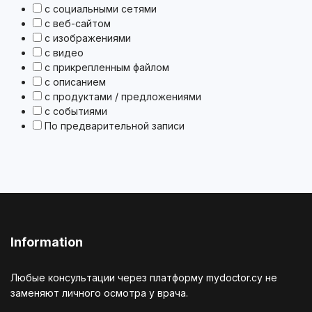
с социальными сетями
с веб-сайтом
с изображениями
с видео
с прикрепленным файлом
с описанием
с продуктами / предложениями
с событиями
По предварительной записи
Information
Любые консультации через платформу mydoctor.cy не
заменяют личного осмотра у врача.