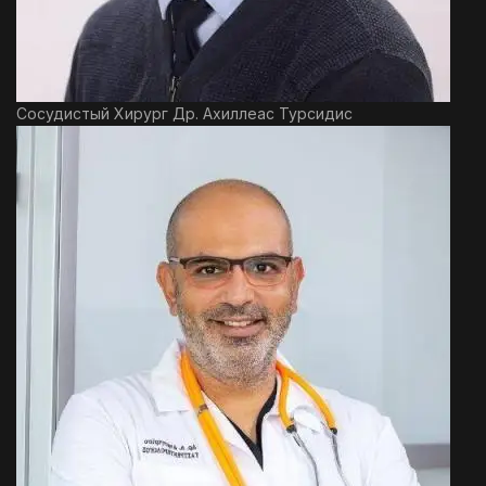
Сосудистый Хирург Др. Ахиллеас Турсидис