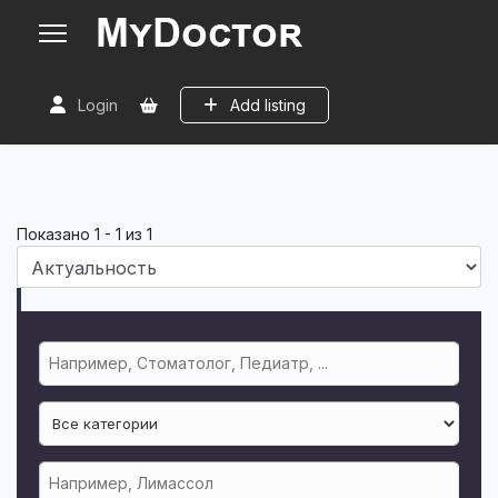
Login
Add listing
Показано
1
-
1
из
1