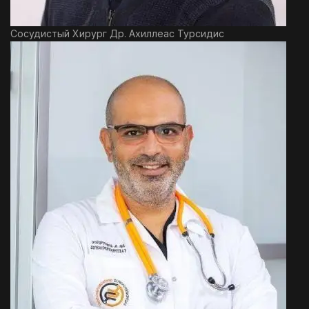
Сосудистый Хирург Др. Ахиллеас Турсидис