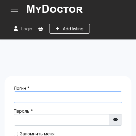
Login
Add listing
Логин
*
Пароль
*
Показат
Запомнить меня