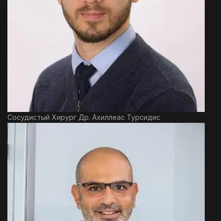
Сосудистый Хирург Др. Ахиллеас Турсидис