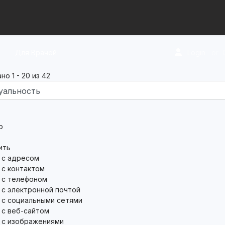
Для Врачей
Login
or
ано
1
-
20
из
42
р
ить
с адресом
с контактом
с телефоном
с электронной почтой
с социальными сетями
с веб-сайтом
с изображениями