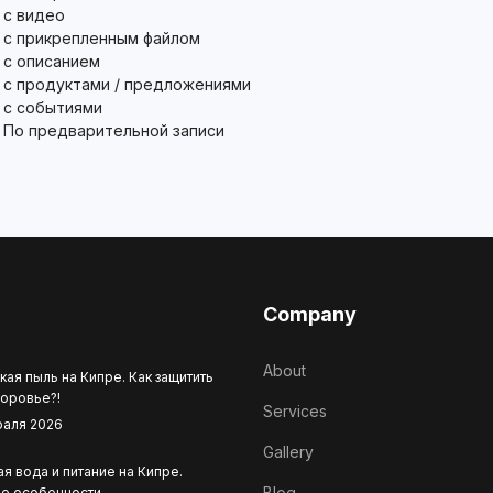
с видео
с прикрепленным файлом
с описанием
с продуктами / предложениями
с событиями
По предварительной записи
Company
About
кая пыль на Кипре. Как защитить
доровье?!
Services
раля 2026
Gallery
я вода и питание на Кипре.
Blog
е особенности.