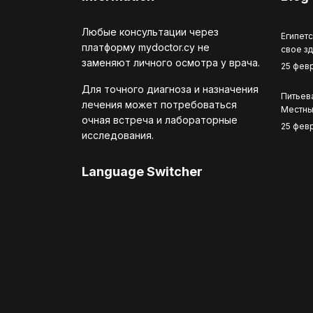
Любые консультации через
Египетс
платформу mydoctor.cy не
свое з
заменяют личного осмотра у врача.
25 фев
Для точного диагноза и назначения
Питьева
лечения может потребоваться
Местны
очная встреча и лабораторные
25 фев
исследования.
Language Switcher
Выберите язык