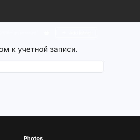
Create an account
Add listing
ом к учетной записи.
Photos