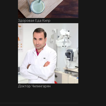
Здоровая Еда Кипр
Доктор Чилингарян