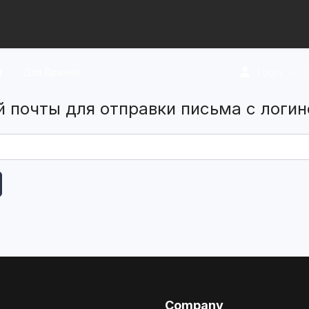
g
Для Врачей
Login
or
 почты для отправки письма с логин
Company