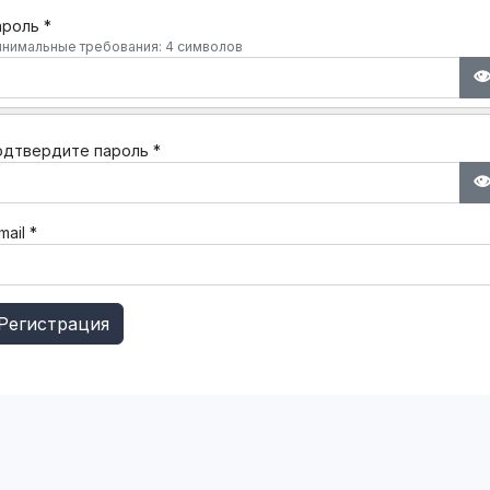
ароль
*
нимальные требования: 4 символов
одтвердите пароль
*
mail
*
Регистрация