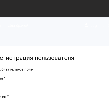
g
Для Врачей
Login
or
егистрация пользователя
бязательное поле
мя
*
огин
*