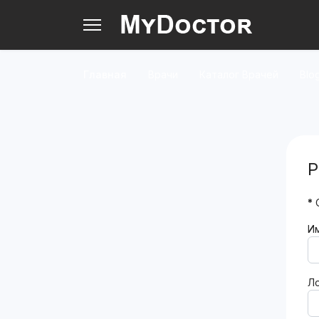
Главная
Врачи
Каталог Врачей
Blo
Р
*
О
И
Л