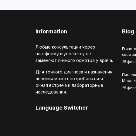
Information
Blog
Любые консультации через
Египетс
платформу mydoctor.cy не
свое з
заменяют личного осмотра у врача.
25 фев
Для точного диагноза и назначения
Питьева
лечения может потребоваться
Местны
очная встреча и лабораторные
25 фев
исследования.
Language Switcher
Выберите язык