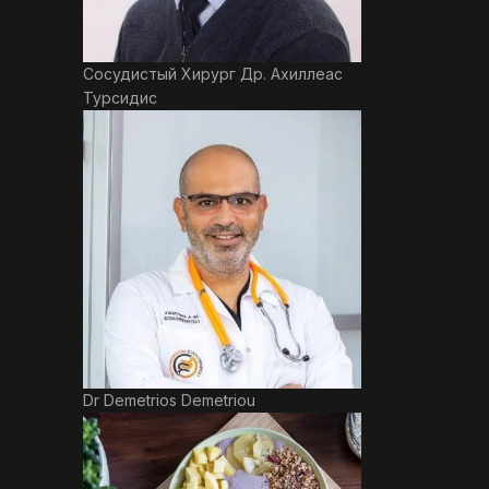
Сосудистый Хирург Др. Ахиллеас
Турсидис
Dr Demetrios Demetriou