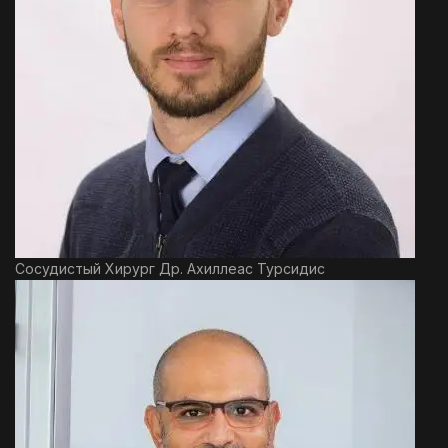
Сосудистый Хирург Др. Ахиллеас Турсидис