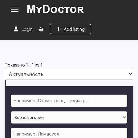
Login
Add listing
Показано
1
-
1
из
1