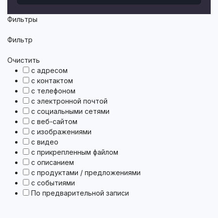
Фильтры
Фильтр
Очистить
с адресом
с контактом
с телефоном
с электронной почтой
с социальными сетями
с веб-сайтом
с изображениями
с видео
с прикрепленным файлом
с описанием
с продуктами / предложениями
с событиями
По предварительной записи