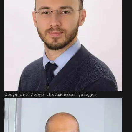
Сосудистый Хирург Др. Ахиллеас Турсидис