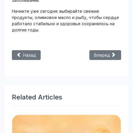
заболеваний.
Начните уже сегодня: выбирайте свежие
продукты, оливковое масло и рыбу, чтобы сердце
работало стабильно и здоровье сохранялось на
долгие годы.
Предыдущий: Тревожные расстройства и депрессия н
Следующий: Как на
Назад
Вперед
Related Articles