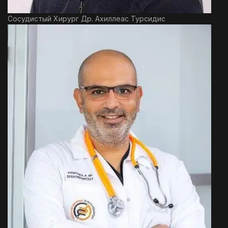
Сосудистый Хирург Др. Ахиллеас Турсидис