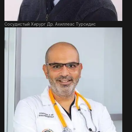
Сосудистый Хирург Др. Ахиллеас Турсидис